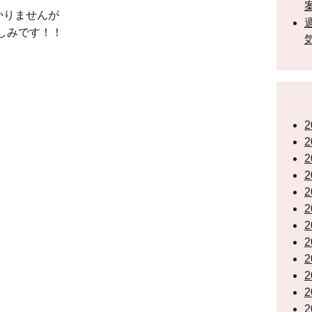
かりませんが
しみです！！
2
2
2
2
2
2
2
2
2
2
2
2