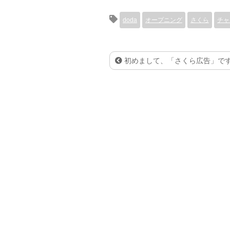
doda
オープニング
さくら
チャ
初めまして、「さくら広告」で